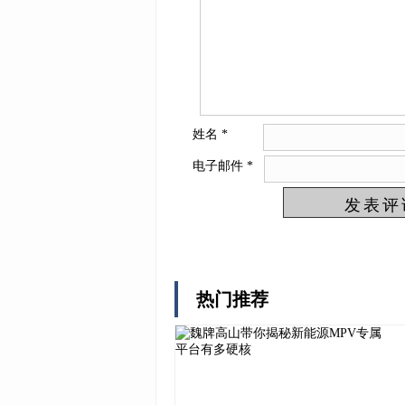
姓名
*
电子邮件
*
热门推荐