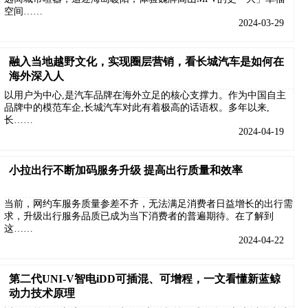
空间……
2024-03-29
融入当地越野文化，实现圈层营销，看长城汽车是如何在
海外深入人
以用户为中心,是汽车品牌在海外立足的核心支撑力。作为中国自主
品牌中的模范车企,长城汽车对此有着极高的话语权。多年以来,
长……
2024-04-19
小拉出行不断加码服务升级 提高出行质量和效率
当前，网约车服务质量参差不齐，无法满足消费者日益增长的出行需
求，升级出行服务品质已成为当下消费者的普遍期待。在了解到
这……
2024-04-22
第二代UNI-V智电iDD可插混、可增程，一文看懂新蓝鲸
动力技术原理