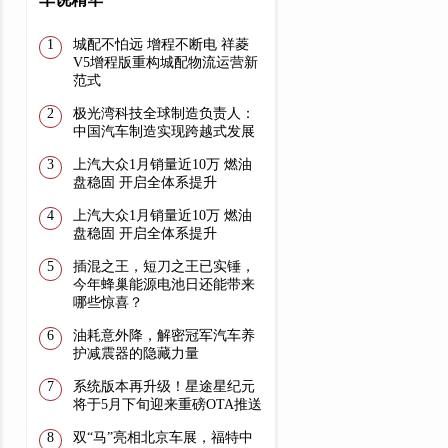
城配不怕远 增程不断电 祥菱
V5增程版重构城配物流运营新
范式
极光湾科技全球制造负责人：
中国汽车制造实现跨越式发展
上汽大众1月销量近10万 燃油
盘稳固 开启全体系提升
上汽大众1月销量近10万 燃油
盘稳固 开启全体系提升
插混之王，短刀之王已实锤，
今年蜂巢能源电池日还能带来
哪些惊喜？
油耗意外降，解密冠军汽车养
护减震器的隐藏力量
系统版本再升级！星途星纪元
将于5月下旬迎来重磅OTA推送
双“马”亮相北京车展，福特中