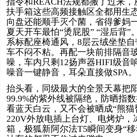
指令和REACH法规都搬了过来
扶手箱这些高频接触区全都用生
向盘还能顺手灭个菌，省得爹妈
夏天开车最怕“烫屁股” “湿后背”
系标配座椅通风，8层云绒坐垫自
车不闷不粘。再配一块前排隔音
噪，车内只剩12扬声器HIFI级
噪音一键静音，耳朵直接做SPA。
抬头看，同级最大的全景天幕把
99.9%的紫外线被隔绝，防晒指数拉
看蓝天白云，又不会被晒成“熊猫
220V外放电插上台灯、电烤炉
箱，极狐新阿尔法T5瞬间变身“