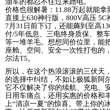
油车的都忍不住过来蹭电。
价格也很解暑：11.88万起就能拿到52
直接上630神行版，800V高压 
7月31日前下订，还能薅到至高13
付/5年低息、三电终身质保、整车
等一堆羊毛。想想同价位里，能
座舱、空间、安全一次性打包的
尔法T5。
所以，在这个热浪滚滚的三伏天
的选择中纠结，不如让极狐新阿尔
它不仅解决了你的续航、充电、
日用车痛点，还用实惠的价格和
上“清凉一夏”的惊喜。带上你的