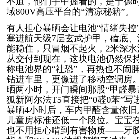
不迫，他们手中握着的，是宁德时
域800V高压平台的“清凉秘籍”。
有人担心暴晒会让电池“情绪失控
塞进航天级7层玄武护甲，磕底、
能稳住，只冒烟不起火，2米深水
从交付到现在，这块电池仍然保持
称电池界的“社恐”，再热也不闹
钻进车里，更像进了移动空调房
晒两小时，开门瞬间那股“甲醛暴
狐新阿尔法T5直接把“0醛0苯”写
暴晒4小时后，车内甲醛含量依旧只有
儿童房标准还低一个段位。宝宝
也不用担心啃到有害物质——牙