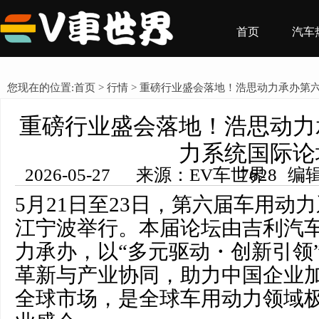
首页
汽车
您现在的位置:
首页
>
行情
> 重磅行业盛会落地！浩思动力承办第
重磅行业盛会落地！浩思动力
力系统国际论
2026-05-27 来源：EV车世界 编辑：王希然 浏览量： 7628
5月21日至23日，第六届车用动
江宁波举行。本届论坛由吉利汽
力承办，以“多元驱动・创新引领
革新与产业协同，助力中国企业
全球市场，是全球车用动力领域