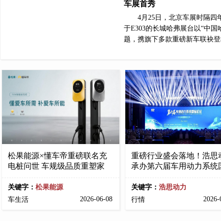
车展首秀
4月25日，北京车展时隔
于E303的长城哈弗展台以“中
题，携旗下多款重磅新车联袂登
松果能源×懂车帝重磅联名充
重磅行业盛会落地！浩思
电桩问世 车规级品质重塑家
承办第六届车用动力系统
关键字：
松果能源
关键字：
浩思动力
2026-06-08
2026-
车生活
行情