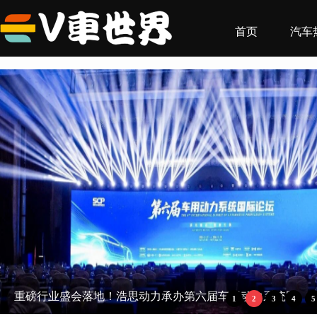
首页
汽车
布雷博轻量化卡钳助阵极氪8X, 开启新能源制动多维进化