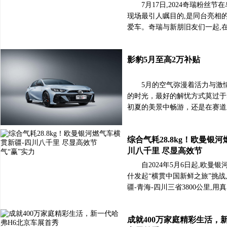
7月17日,2024奇瑞粉丝
现场最引人瞩目的,是同台亮相
爱车。奇瑞与新朋旧友们一起,
影豹5月至高2万补贴
5月的空气弥漫着活力与激
的时光，最好的解忧方式莫过于
初夏的美景中畅游，还是在赛道
综合气耗28.8kg！欧曼银
川八千里 尽显高效节
自2024年5月6日起,欧曼银
什发起“横贯中国新鲜之旅”挑战,
疆-青海-四川三省3800公里,用
成就400万家庭精彩生活，