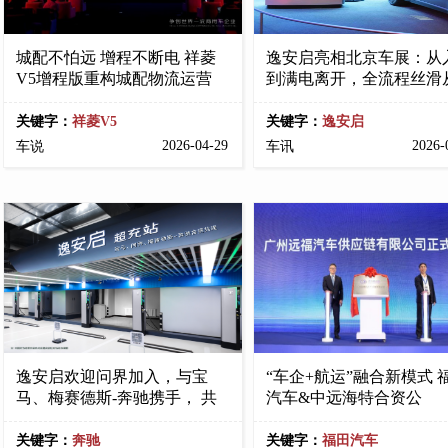
城配不怕远 增程不断电 祥菱
逸安启亮相北京车展：从
V5增程版重构城配物流运营
到满电离开，全流程丝滑
关键字：
祥菱V5
关键字：
逸安启
2026-04-29
2026-
车说
车讯
逸安启欢迎问界加入，与宝
“车企+航运”融合新模式 
马、梅赛德斯-奔驰携手， 共
汽车&中远海特合资公
关键字：
奔驰
关键字：
福田汽车