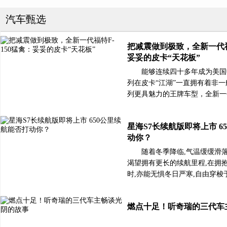
汽车甄选
把减震做到极致，全新一代福
妥妥的皮卡“天花板”
能够连续四十多年成为美国
列在皮卡“江湖”一直拥有着非一
列更具魅力的王牌车型，全新一
星海S7长续航版即将上市 6
动你？
随着冬季降临,气温缓缓滑
渴望拥有更长的续航里程,在拥
时,亦能无惧冬日严寒,自由穿梭
燃点十足！听奇瑞的三代车