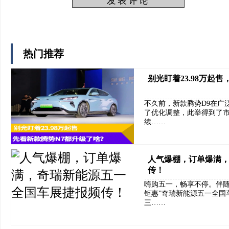
热门推荐
别光盯着23.98万起
不久前，新款腾势D9在广
了优化调整，此举得到了市
续……
人气爆棚，订单爆满
传！
嗨购五一，畅享不停。伴随
钜惠”奇瑞新能源五一全国
三……