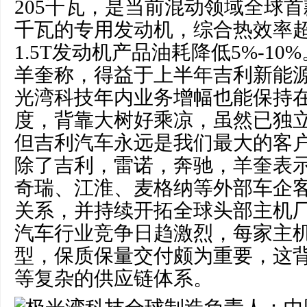
205千瓦，是当前混动领域全球首
千瓦的专用发动机，综合热效率超
1.5T发动机产品油耗降低5%-10%
羊奎称，得益于上半年吉利新能
光湾科技年内业务增幅也能保持在4
度，背靠大树好乘凉，虽然已独
但吉利汽车永远是我们最大的客
除了吉利，雷诺，奔驰，羊奎表
奇瑞、江淮、麦格纳等外部车企
关系，并持续开拓全球头部主机
汽车行业竞争日趋激烈，每家主
型，保质保量交付颇为重要，这
等复杂的供应链体系。