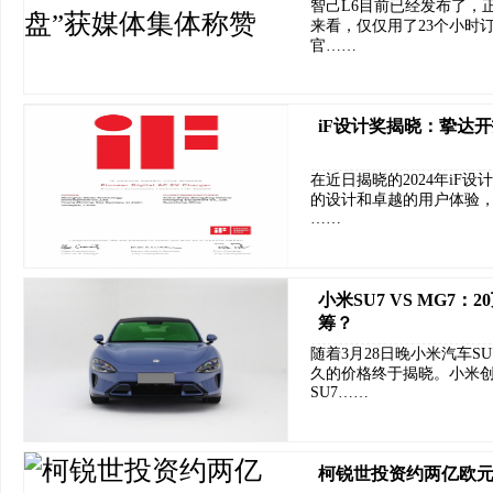
智己L6目前已经发布了，
来看，仅仅用了23个小时订
官……
iF设计奖揭晓：挚达
在近日揭晓的2024年iF
的设计和卓越的用户体验
……
小米SU7 VS MG7
筹？
随着3月28日晚小米汽车
久的价格终于揭晓。小米
SU7……
柯锐世投资约两亿欧