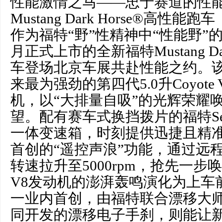
性能激情之马——忠于赛道的性能
Mustang Dark Horse®高性能跑车
作为福特“野”性精神中“性能野”
月正式上市的全新福特Mustang Da
车登场北京车展共赴性能之约。
来最为强劲的第四代5.0升Coyote
机，以“大排量自吸”的光辉荣耀
望。配有赛车式换挡拨片的福特Select
一体变速箱，时刻提供迅捷且精
首创的“遥控声浪”功能，通过远
转速拉升至5000rpm，抢先一
V8发动机的澎湃轰鸣演化为上车
一业内首创，由福特联合漂移大师Vaughn
同开发的漂移电子手刹，则能让