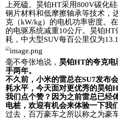
上死磕。昊铂HT采用800V碳化
钢片材料和低摩擦轴承等技术，达到
克（kW/kg）的电机功率密度。
的电驱系统减重10公斤。昊铂H
耗，中大型SUV每百公里仅为13.
毫不夸张地说，
昊铂HT的夸克
手两年。
不久前，小米的雷总在SU7发布
耗水平，今天面对更优秀的昊铂H
我们点个赞？因为之前雷总已经
电桩，欢迎有机会来体验一下我们
过去，百万豪车之所以称之为豪