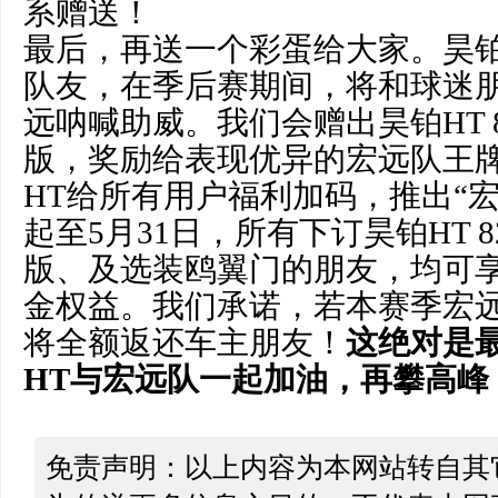
系赠送！
最后，再送一个彩蛋给大家。昊
队友，在季后赛期间，将和球迷
远呐喊助威。我们会赠出昊铂HT 
版，奖励给表现优异的宏远队王
HT给所有用户福利加码，推出“
起至5月31日，所有下订昊铂HT 
版、及选装鸥翼门的朋友，均可享受
金权益。我们承诺，若本赛季宏远
将全额返还车主朋友！
这绝对是
HT与宏远队一起加油，再攀高峰
免责声明：以上内容为本网站转自其