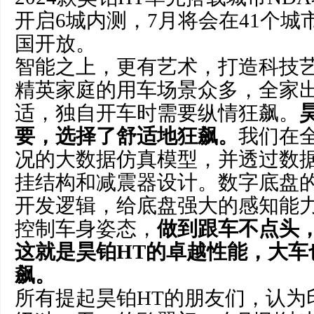
开启6城内测，7月将会在41个城
国开放。
智能之上，更有艺术，打造科技
精英家庭的用车场景众多，全家
适，独自开车时需要纵情狂飙。
要，选择了舒适地狂飙。
我们在全
况的大数据仿真模型，并透过数
挂结构和减震器设计。数字底盘
开发逻辑，给底盘强大的感知能
控制车身姿态，
做到跟车不点头
这就是昊铂HT的卓越性能，大车
飙。
所有提起昊铂HT的朋友们，认为