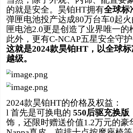
的就是安全。昊铂HT拥有
全球标
弹匣电池投产达成80万台车0起
匣电池2.0更是创造了业界唯一
此外，更有C-NCAP五星安全守
这就是2024款昊铂HT，以全球
越级。
2024款昊铂HT的价格及权益：
l 首先是可换电的
550后驱充换版
饰，还限时赠送价值1.2万元的
Nappa真皮、前排十点按摩座椅