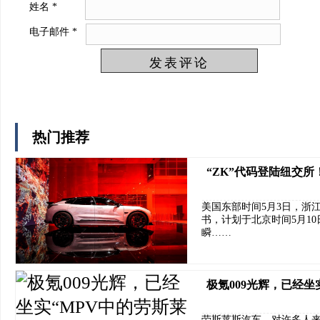
姓名
*
电子邮件
*
热门推荐
“ZK”代码登陆纽交所
美国东部时间5月3日，浙
书，计划于北京时间5月1
瞬……
极氪009光辉，已经坐
劳斯莱斯汽车，对许多人来说，