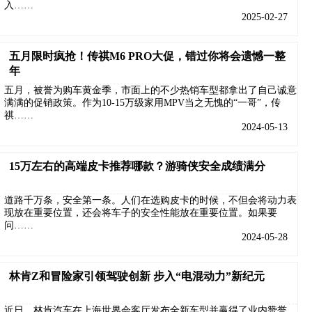
入……
2025-02-27
五月限时疯抢！传祺M6 PRO大促，错过你将会遗憾一整
年
五月，被誉为购车黄金季，市面上的不少热销车型都拿出了自己诚意
满满的促销政策。作为10-15万级家用MPV当之无愧的“一哥”，传
祺……
2024-05-13
15万左右的高端皮卡推荐哪款？游骑侠安全成绩满分
道路千万条，安全第一条。人们在选购皮卡的时候，不但会将动力表
现放在重要位置，还会将车子的安全性能放在重要位置。如果要
问……
2024-05-28
林肯Z和冒险家引领驾驶创新 步入“电混动力”新纪元
近日，林肯汽车在上海世界会客厅发布全新车型并赢得了业内赞誉，