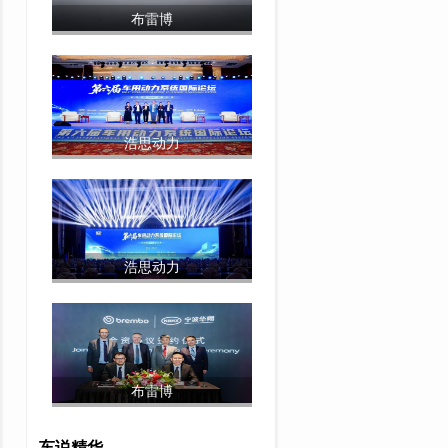
布雷博
浩思动力
浩思动力
布雷博
车说精华