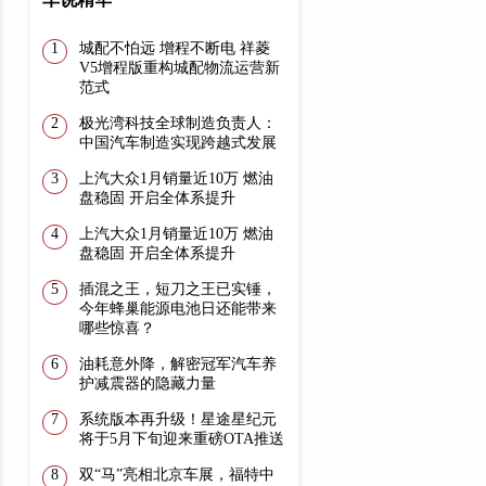
城配不怕远 增程不断电 祥菱
V5增程版重构城配物流运营新
范式
极光湾科技全球制造负责人：
中国汽车制造实现跨越式发展
上汽大众1月销量近10万 燃油
盘稳固 开启全体系提升
上汽大众1月销量近10万 燃油
盘稳固 开启全体系提升
插混之王，短刀之王已实锤，
今年蜂巢能源电池日还能带来
哪些惊喜？
油耗意外降，解密冠军汽车养
护减震器的隐藏力量
系统版本再升级！星途星纪元
将于5月下旬迎来重磅OTA推送
双“马”亮相北京车展，福特中