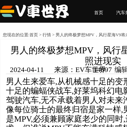
首页
汽车
您现在的位置:
首页
>
行情
> 男人的终极梦想MPV，风行星海V9
男人的终极梦想MPV，风行
照进现实
2024-04-11 来源：EV车世界 编辑：王希然 浏览量： 14097
男人生来爱车,从机械感十足的变
十足的蝙蝠侠战车,好莱坞科幻电
驾驶汽车,无不承载着男人对未来
像每位骑士的最终归宿是家一样,
是MPV,必须兼顾家庭老少的同时