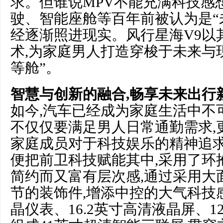
求。但谁说MPV不能充满科技感
驶、智能座舱等百年前被认为是“
经逐渐照进现实。风行星海V9以
术,为家庭男人打造穿梭于未来与
等舱”。
智慧与创新的融合,畅享未来出行
如今,汽车已经成为家庭生活中不
不仅仅要满足男人日常通勤需求,
家庭成员对于科技娱乐的精神追求
便把前卫科技赋能其中,采用了环
简约而又富有层次感,通过采用大
节的装饰件,增添中控的大气科技感
晶仪表、16.2英寸高清液晶屏、1