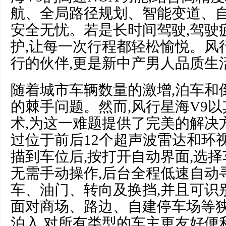
航、全局路径规划、智能变道、自
安全无忧。若是长时间驾驶,驾驶
护,让每一次行程都轻松愉悦。风行
行的伙伴,更是新中产男人品质生
随着城市车辆数量的激增,泊车和
的棘手问题。然而,风行星海V9
术,为这一难题提供了完美的解决
过位于前后12个超声波雷达和环
描到车位后,按打开自动界面,选
无需手动操作,后台全程低速自动
车、油门、转向及换挡,并且可识
面对商场、路边、自建停车场等狭
泊入,对所有类型的车主更友好便