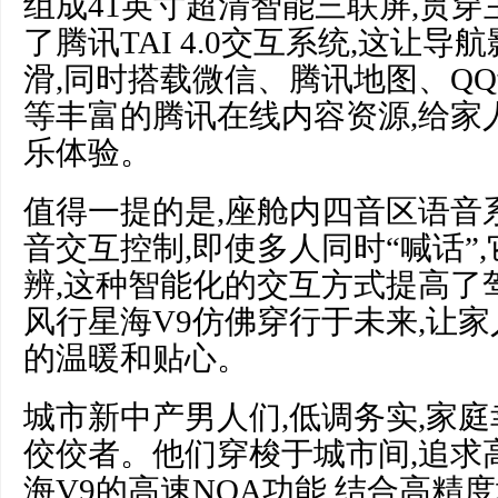
组成41英寸超清智能三联屏,贯
了腾讯TAI 4.0交互系统,这让
滑,同时搭载微信、腾讯地图、Q
等丰富的腾讯在线内容资源,给家
乐体验。
值得一提的是,座舱内四音区语音
音交互控制,即使多人同时“喊话”
辨,这种智能化的交互方式提高了
风行星海V9仿佛穿行于未来,让
的温暖和贴心。
城市新中产男人们,低调务实,家庭
佼佼者。他们穿梭于城市间,追求
海V9的高速NOA功能,结合高精