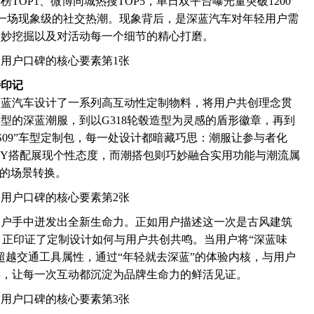
TOP1、微博同城热搜TOP5，单日双平台曝光量突破1200
一场现象级的社交热潮。现象背后，是深蓝汽车对年轻用户需
巧妙挖掘以及对活动每一个细节的精心打磨。
特印记
深蓝汽车设计了一系列高互动性定制物料，将用户共创理念贯
型的深蓝潮服，到以G318轮毂造型为灵感的盾形徽章，再到
“S09”车型定制包，每一处设计都暗藏巧思：潮服让参与者化
DIY搭配展现个性态度，而潮搭包则巧妙融合实用功能与潮流属
”的场景转换。
用户手中迸发出全新生命力。正如用户描述这一次是古风建筑
，正印证了定制设计如何与用户共创共鸣。当用户将“深蓝味
超越交通工具属性，通过“年轻就去深蓝”的体验内核，与用户
事，让每一次互动都沉淀为品牌生命力的鲜活见证。