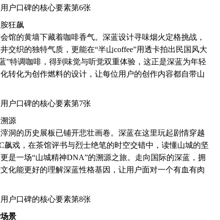
巴胺狂飙
广会馆的黄墙下藏着咖啡香气。深蓝设计寻味烟火定格挑战，
交织的独特气质，更能在“半山coffee”用透卡拍出民国风大
江雾深蓝”特调咖啡，得到味觉与听觉双重体验，这正是深蓝为年轻
文化转化为创作燃料的设计，让每位用户的创作内容都自带山
神溯源
渣滓洞的历史展板已铺开悲壮画卷。深蓝在这里玩起剧情穿越
PC飙戏，在茶馆评书与烈士绝笔的时空交错中，读懂山城的坚
更是一场“山城精神DNA”的溯源之旅。走向国际的深蓝，拥
庆文化能更好的理解深蓝性格基因，让用户面对一个有血有肉
爱场景