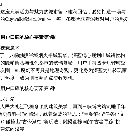
面
庆这座充满活力与魅力的城市留下难忘回忆，必须打造一场与
Citywalk路线应运而生，每一条都承载着深蓝对用户的热爱
场视觉魔术
景，于十八梯触摸半城烟火半城繁华。深蓝精心规划山城错位构
楼的陡峭街巷与现代都市的玻璃幕墙，用户手持透卡玩转时空
友圈。8D魔幻不再只是地理奇观，更化身为深蓝为年轻玩家
千万热度，成为朋友圈的点赞收割机。
浸式开箱
到人民大礼堂飞檐穹顶的建筑美学，再到三峡博物馆沉睡千年
历史教科书”的路线，藏着深蓝的巧思：“宝阁解码”任务让文
O 碰撞出“古今潮拍”新玩法；雕梁画栋间的“古建寻踪”挑
渝建筑的浪漫。