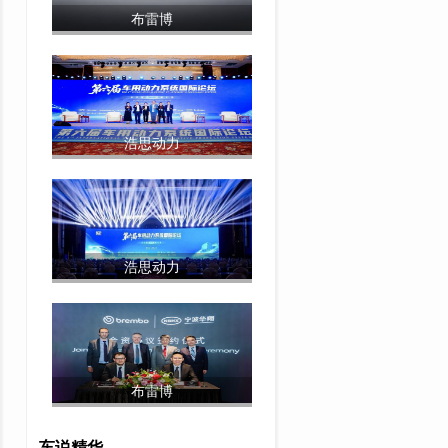
布雷博
浩思动力
浩思动力
布雷博
车说精华