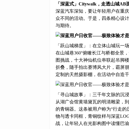
「深蓝式」Citywalk，走透山城AB
深蓝汽车深知，要让年轻用户在重
众不同的活动。于是，四条精心设计的
与期待。
「跃山城梯度」：在立体山城玩一
在山城巷360°俯瞰长江与桥都全
图挑战，十大神仙机位串联起吊脚
折叠，随手拍出赛博风大片，霸屏朋
定制的天然摄影棚，在活动中自造
「寻山城故事」：三千年文脉的沉
从湖广会馆黄墙黛瓦的明清雕梁，
的青铜器。这条被用户称为“行走的
物与透卡同框，青铜纹样与深蓝LOG
战，让年轻人在光影构图中读懂巴