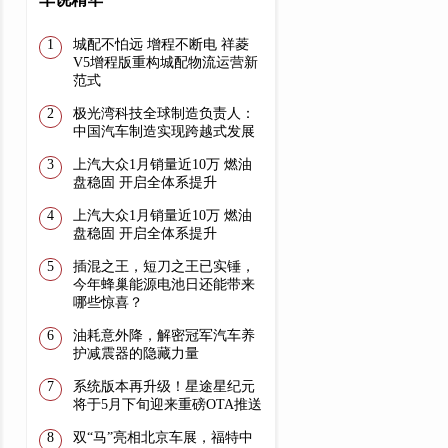
城配不怕远 增程不断电 祥菱
V5增程版重构城配物流运营新
范式
极光湾科技全球制造负责人：
中国汽车制造实现跨越式发展
上汽大众1月销量近10万 燃油
盘稳固 开启全体系提升
上汽大众1月销量近10万 燃油
盘稳固 开启全体系提升
插混之王，短刀之王已实锤，
今年蜂巢能源电池日还能带来
哪些惊喜？
油耗意外降，解密冠军汽车养
护减震器的隐藏力量
系统版本再升级！星途星纪元
将于5月下旬迎来重磅OTA推送
双“马”亮相北京车展，福特中