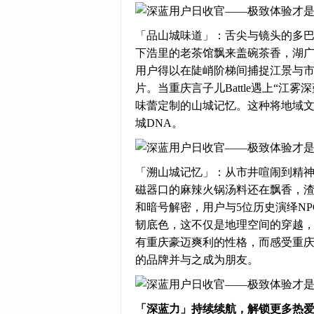
「品山城味道」：舌尖与镜头的多
下浩里的老茶馆飘来盖碗茶香，湖
用户得以在陡峭阶梯间捕捉江景与市井
片。当重庆言子儿Battle遇上“
味蕾定制的山城记忆。这种将地域
城DNA。
「溯山城记忆」：从市井喧闹到精
磁器口的麻辣火锅汤料还在飘香，
和暗号解密，用户与5位历史演绎N
韧底色，这不仅是地理空间的穿越，
有重庆豪迈爽利的性格，而感受重
的品牌并与之成为朋友。
「深蓝力」持续续航，解锁更多热