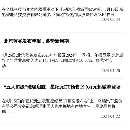
在全球科技与资本的双重驱动下,电动汽车领域再掀波澜。5月10日,极
氪智能科技控股有限公司(以下简称“极氪”)以股票代码“ZK”在纽……
2024-05-24
北汽蓝谷发布年报，蓄势新周期
4月26日,北汽蓝谷发布2023年年报及2024年一季报。年报显示:北汽蓝
谷全年营业总收入达到143.19亿元,同比增长50.50%。经营性活
动……
2024-04-26
“五大超级”璀璨启航，星纪元ET预售19.9万元起诚挚登场
在4月15日的“星纪元之夜暨星纪元ET预售发布会”上，奇瑞汽车股份
有限公司常务副总经理张国忠先生掷地有声地宣告：星途品牌将
崛……
2024-04-22