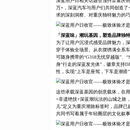
深蓝用户日相关话题登顶抖音重庆热榜
万+，深蓝汽车与用户们共同创造了
求的深刻洞察、对重庆独特魅力的
「深蓝味」潮玩基因，塑造品牌独
为了让用户沉浸式感受品牌魅力，
穿于体验全场景。从衣摆绣满全系车
可随身携带的“G318无忧穿越版”、
身“行走的深蓝发光体”，徽章支持
性，实现“上车是座驾，下车是潮搭
这些承载深蓝基因的创意载体，在
+非遗绝技+深蓝潮玩法的山城之旅
儿”定义为重庆潮旅标签时，品牌已
共同书写着属于年轻圈层的文化叙