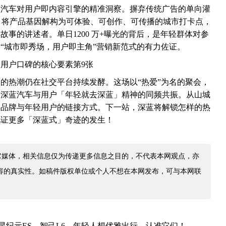
蓝汽车对用户即内容引擎的精准洞察。摒弃传统广告的单向灌
叙事线，将产品基因解构为可体验、可创作、可传播的城市打卡点，
事的讲述者。单日1200 万+曝光的背后，是年轻群体对参
“城市即秀场，用户即主角”营销新范式的有力佐证。
的热潮仍在社交平台持续发酵。这场以“热爱”为名的聚会，
是深蓝汽车与用户「年轻就去深蓝」精神的同频共振。从山城
车品牌与年轻用户的链接方式。下一站，深蓝将解锁怎样的热
见证更多「深蓝式」奇迹的发生！
它媒体，相关信息仅为传递更多信息之目的，不代表本网观点，亦
容的真实性。如稿件版权单位或个人不想在本网发布，可与本网联
星纪元ES、智己L6，年轻人想优雅出行，认准它们！